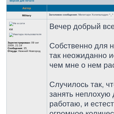
Версия для печати
Автор
Заголовок сообщения:
Милитари Холипаладин ^_^
Military
Вечер добрый вс
КМ
Зарегистрирован:
09 окт
Собственно для н
2009, 21:19
Сообщения:
35
Откуда:
Нижний Новгород
так неожиданно и
чем мне о нем р
Случилось так, ч
занять неплохую 
работаю, и естес
огромное количес