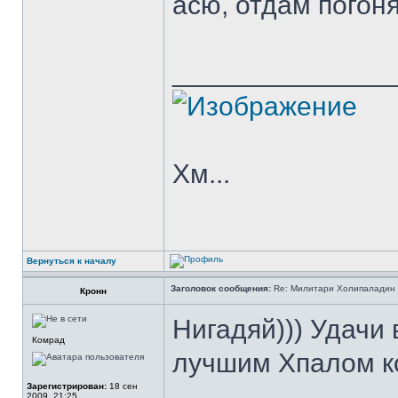
асю, отдам погоня
______________
Хм...
Вернуться к началу
Заголовок сообщения:
Re: Милитари Холипаладин 
Кронн
Нигадяй))) Удачи 
Комрад
лучшим Хпалом ко
Зарегистрирован:
18 сен
2009, 21:25