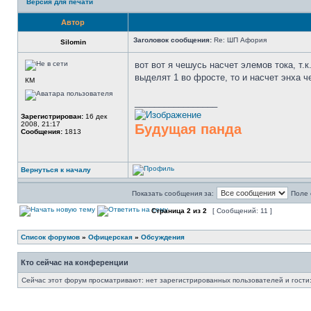
Версия для печати
Автор
Заголовок сообщения:
Re: ШП Афория
Silomin
вот вот я чешусь насчет элемов тока, т.к
выделят 1 во фросте, то и насчет энха ч
КМ
_________________
Зарегистрирован:
16 дек
2008, 21:17
Будущая панда
Сообщения:
1813
Вернуться к началу
Показать сообщения за:
Поле 
Страница
2
из
2
[ Сообщений: 11 ]
Список форумов
»
Офицерская
»
Обсуждения
Кто сейчас на конференции
Сейчас этот форум просматривают: нет зарегистрированных пользователей и гости: