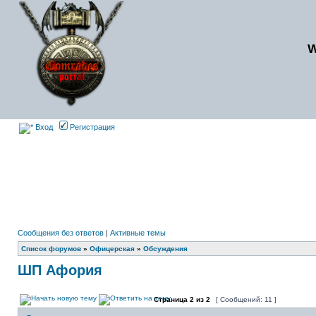
Вход
Регистрация
Сообщения без ответов
|
Активные темы
Список форумов
»
Офицерская
»
Обсуждения
ШП Афория
Страница
2
из
2
[ Сообщений: 11 ]