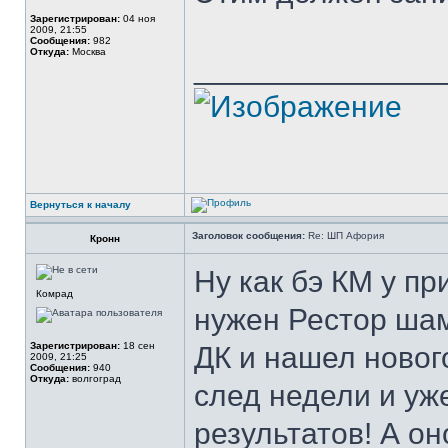
Зарегистрирован:
04 ноя
2009, 21:55
Сообщения:
982
Откуда:
Москва
______________
Вернуться к началу
Заголовок сообщения:
Re: ШП Афория
Кронн
Ну как бэ КМ у пр
Комрад
нужен Рестор шам
Зарегистрирован:
18 сен
ДК и нашел новог
2009, 21:25
Сообщения:
940
Откуда:
волгоград
след недели и уж
результатов! А о