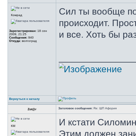
Сил ты вообще по
Комрад
происходит. Прос
Зарегистрирован:
18 сен
и все. Хоть бы р
2009, 21:25
Сообщения:
940
Откуда:
волгоград
______________
Вернуться к началу
Заголовок сообщения:
Re: ШП Афория
Zot@r
И кстати Силомин 
КМ
Этим должен зани