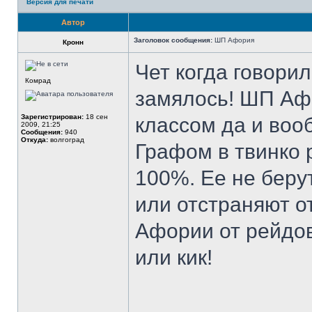
Версия для печати
Автор
Заголовок сообщения:
ШП Афория
Кронн
Чет когда говорил
Комрад
замялось! ШП Афо
Зарегистрирован:
18 сен
классом да и воо
2009, 21:25
Сообщения:
940
Откуда:
волгоград
Графом в твинко 
100%. Ее не берут
или отстраняют о
Афории от рейдов 
или кик!
______________