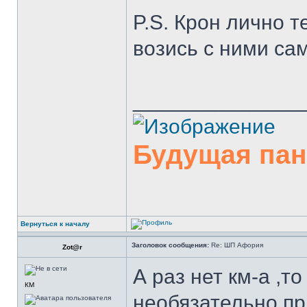
P.S. Крон лично 
возись с ними сам
______________
Будущая па
Вернуться к началу
Заголовок сообщения:
Re: ШП Афория
Zot@r
А раз нет км-а ,т
КМ
необязательно пр