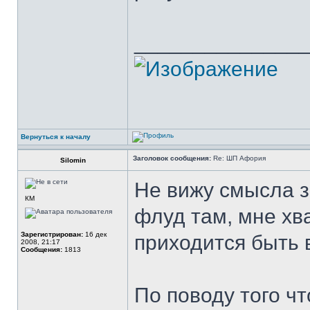
______________
Вернуться к началу
Заголовок сообщения:
Re: ШП Афория
Silomin
Не вижу смысла з
КМ
флуд там, мне хв
Зарегистрирован:
16 дек
приходится быть 
2008, 21:17
Сообщения:
1813
По поводу того чт