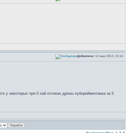
Добавлено:
12 мар 2013, 23:14
 что у некоторых при 0 хай отсеках дроны нуборейвентанка за 5
На страницу
Пред.
1
,
2
,
3