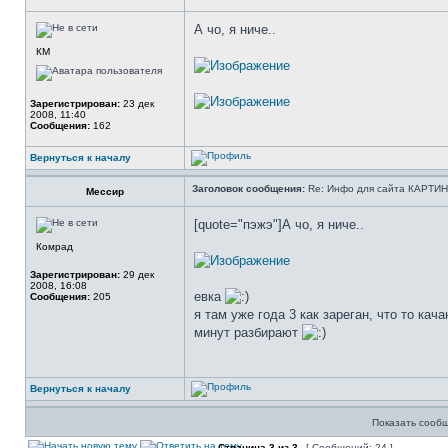
А чо, я ниче..
КМ
Зарегистрирован:
23 дек
2008, 11:40
Сообщения:
162
Вернуться к началу
Заголовок сообщения:
Re: Инфо для сайта КАРТИ
Мессир
[quote="пэжэ"]А чо, я ниче..
Комрад
Зарегистрирован:
29 дек
2008, 16:08
евка
Сообщения:
205
я там уже года 3 как зареган, что то кач
минут разбирают
Вернуться к началу
Показать сообщ
Страница
3
из
3
[ Сообщений: 24 ]