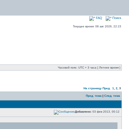
FAQ
Поиск
Текущее время: 08 авг 2026, 22:15
Часовой пояс: UTC + 3 часа [ Летнее время ]
На страницу
Пред.
1
,
2
,
3
Пред. тема
|
След. тема
Добавлено:
03 фев 2013, 00:12