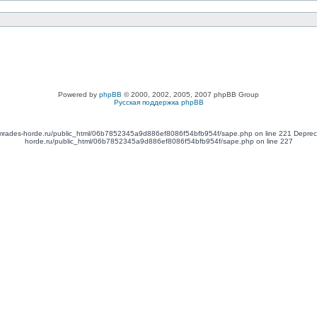
Powered by
phpBB
© 2000, 2002, 2005, 2007 phpBB Group
Русская поддержка phpBB
omrades-horde.ru/public_html/06b7852345a9d886ef8086f54bfb954f/sape.php on line 221 Depreca
horde.ru/public_html/06b7852345a9d886ef8086f54bfb954f/sape.php on line 227