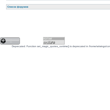
Список форумов
Deprecated: Function set_magic_quotes_runtime() is deprecated in /home/w/wings/c