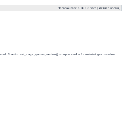
Часовой пояс: UTC + 3 часа [ Летнее время ]
ted: Function set_magic_quotes_runtime() is deprecated in /home/w/wings/comrades-