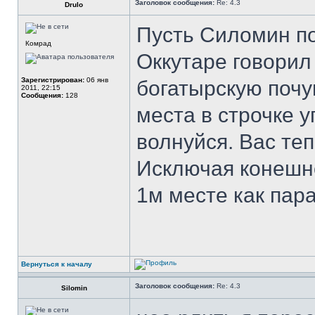
Заголовок сообщения:
Re: 4.3
Drulo
Пусть Силомин по
Комрад
Оккутаре говорил 
Зарегистрирован:
06 янв
богатырскую почув
2011, 22:15
Сообщения:
128
места в строчке у
волнуйся. Вас теп
Исключая конешно
1м месте как пара
Вернуться к началу
Заголовок сообщения:
Re: 4.3
Silomin