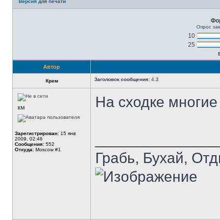
Версия для печати
Фо
Опрос зак
10
25
Автор
Заголовок сообщения:
4.3
Крем
На сходке многие
КМ
Зарегистрирован:
15 янв
______________
2009, 02:46
Сообщения:
552
Откуда:
Moscow #1
Грабь, Бухай, Отд