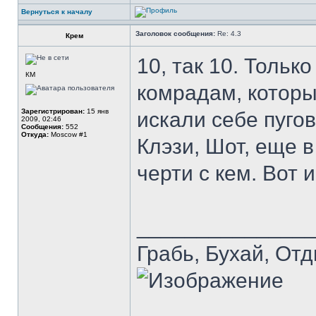
Вернуться к началу
Заголовок сообщения:
Re: 4.3
Крем
10, так 10. Толь
КМ
комрадам, которы
Зарегистрирован:
15 янв
искали себе пугов
2009, 02:46
Сообщения:
552
Откуда:
Moscow #1
Клэзи, Шот, еще 
черти с кем. Вот 
______________
Грабь, Бухай, Отд