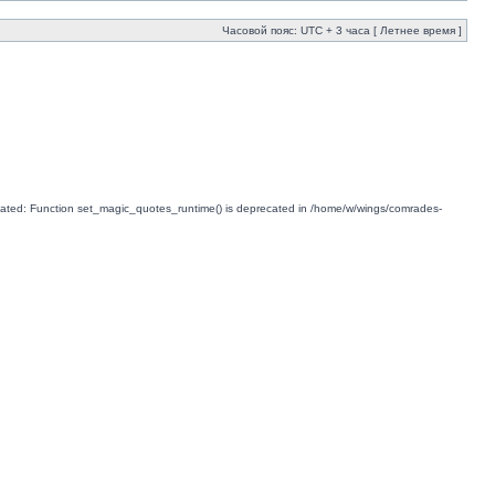
Часовой пояс: UTC + 3 часа [ Летнее время ]
ted: Function set_magic_quotes_runtime() is deprecated in /home/w/wings/comrades-