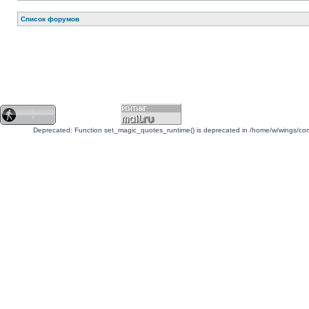
Список форумов
Deprecated: Function set_magic_quotes_runtime() is deprecated in /home/w/wings/c