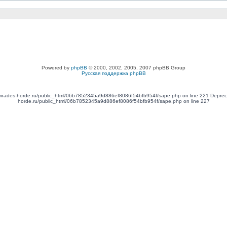
Powered by
phpBB
© 2000, 2002, 2005, 2007 phpBB Group
Русская поддержка phpBB
omrades-horde.ru/public_html/06b7852345a9d886ef8086f54bfb954f/sape.php on line 221 Depreca
horde.ru/public_html/06b7852345a9d886ef8086f54bfb954f/sape.php on line 227