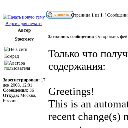
Страница
1
из
1
[ Сообщений
Версия для печати
Автор
Заголовок сообщения:
Осторожно: фейк
Stoerosov
Только что полу
Комрад
содержания:
Зарегистрирован:
17
дек 2008, 12:01
Greetings!
Сообщения:
36
Откуда:
Москва,
This is an automat
Россия
recent change(s) 