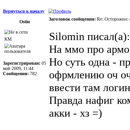
Вернуться к началу
Заголовок сообщения:
Re: Осторожно: 
Оstin
Silomin писал(а):
КМ
На ммо про армо
Но суть одна - п
Зарегистрирован:
05
май 2009, 11:44
офрмлению оч оч
Сообщения:
782
ввести там логин
Правда нафиг ком
акки - хз =)